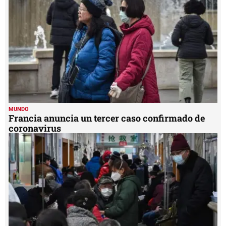
2
seconds
MUNDO
Francia anuncia un tercer caso confirmado de
coronavirus