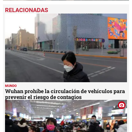
0
seconds
of
48
seconds
MUNDO
Wuhan prohíbe la circulación de vehículos para
prevenir el riesgo de contagios