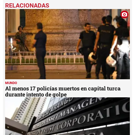
seconds
of
2
minutes,
45
seconds
MUNDO
Al menos 17 policías muertos en capital turca
durante intento de golpe