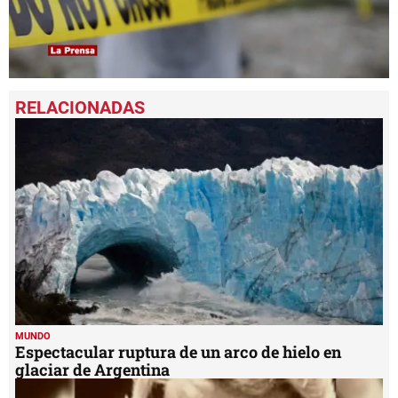
0
seconds
of
46
seconds
MUNDO
Espectacular ruptura de un arco de hielo en
glaciar de Argentina