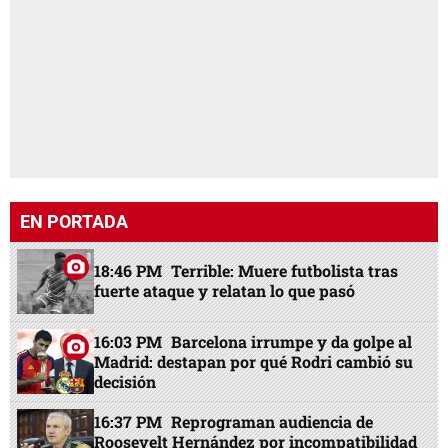
EN PORTADA
18:46 PM
Terrible: Muere futbolista tras
fuerte ataque y relatan lo que pasó
16:03 PM
Barcelona irrumpe y da golpe al
Madrid: destapan por qué Rodri cambió su
decisión
16:37 PM
Reprograman audiencia de
Roosevelt Hernández por incompatibilidad