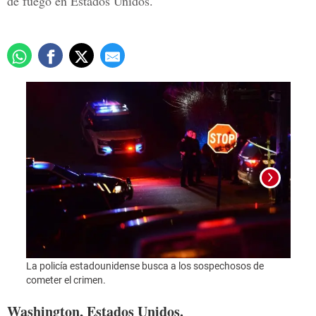
de fuego en Estados Unidos.
La policía estadounidense busca a los sospechosos de
Foto:
cometer el crimen.
Washington, Estados Unidos.