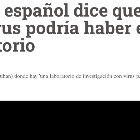
o español dice qu
rus podría haber
torio
uhan) donde hay 'una laboratorio de investigación con virus pa