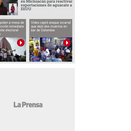
en Michoacán para reactivar
exportaciones de aguacate a
EEUU
 piden a mesa de
Video captó ataque sicarial
ección inmediata
que dejó dos muertos en
nte electoral
bar de Colombia
o