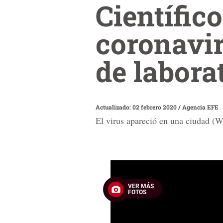
Científic
coronavi
de labora
Actualizado: 02 febrero 2020
/
Agencia EFE
El virus apareció en una ciudad (W
0
seconds
of
VER MÁS
1
FOTOS
minute,
30
seconds
Volume
90%