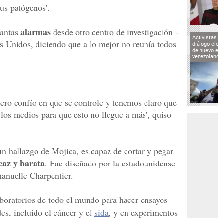
rus patógenos'.
alarmas
uantas
desde otro centro de investigación -
Activistas
s Unidos, diciendo que a lo mejor no reunía todos
diálogo el
de nuevo e
venezolan
 pero confío en que se controle y tenemos claro que
los medios para que esto no llegue a más', quiso
un hallazgo de Mojica, es capaz de cortar y pegar
az y barata
. Fue diseñado por la estadounidense
anuelle Charpentier.
laboratorios de todo el mundo para hacer ensayos
es, incluido el cáncer y el
sida
, y en experimentos