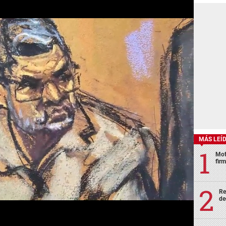
MÁS LEÍ
Mot
fir
Re
de