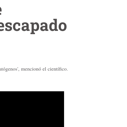
e
 escapado
tógenos', mencionó el científico.