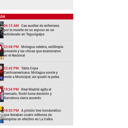
ADA
06:15 AM
Cae auxiliar de enfermera
por la muerte de su esposo en un
autolavado en Tegucigalpa
22:08 PM
Motagua celebra, exOlimpia
presente y las chicas que enamoraron
en el Nacional
22:42 PM
Tabla Copa
Centroamericana: Motagua sonríe y
revés a Municipal; así quedó la pelea
19:34 PM
Real Madrid agita el
mercado, Rodri toma decisión y
Barcelona cierra acuerdo
18:55 PM
A prisión tres hondureños
que llevaban cuatro millones de
lempiras en efectivo en La Ceiba