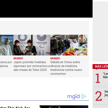
MUNDO
MUNDO
rsona por
Japón promete 'medidas
Debate en China sobre
lipinas
rigurosas' por coronavirus a
eficacia de medicina
MÁS LEÍ
seis meses de Tokio 2020
tradicional contra nuevo
coronavirus
“Le
Sán
De
ju