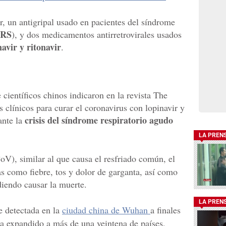
r, un antigripal usado en pacientes del síndrome
RS
), y dos medicamentos antirretrovirales usados
navir y ritonavir
.
científicos chinos indicaron en la revista The
 clínicos para curar el coronavirus con lopinavir y
crisis del síndrome respiratorio agudo
ante la
LA PREN
V), similar al que causa el resfriado común, el
como fiebre, tos y dolor de garganta, así como
diendo causar la muerte.
LA PREN
e detectada en la
ciudad china de Wuhan
a finales
a expandido a más de una veintena de países,