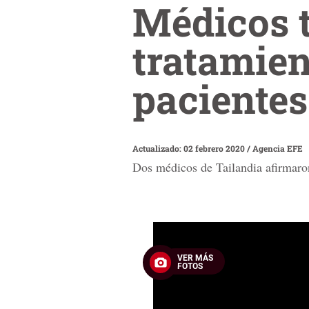
Médicos 
tratamien
pacientes
Actualizado: 02 febrero 2020
/
Agencia EFE
Dos médicos de Tailandia afirmaro
0
seconds
of
VER MÁS
1
FOTOS
minute,
30
seconds
Volume
90%