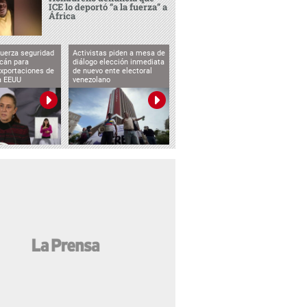
ICE lo deportó “a la fuerza” a
África
uerza seguridad
Activistas piden a mesa de
cán para
diálogo elección inmediata
exportaciones de
de nuevo ente electoral
a EEUU
venezolano