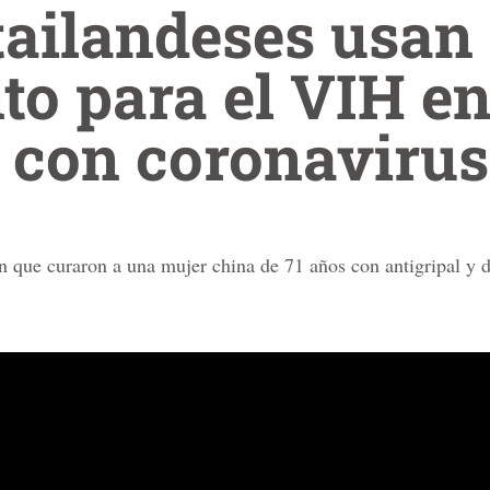
tailandeses usan
to para el VIH e
 con coronavirus
n que curaron a una mujer china de 71 años con antigripal y