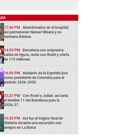
ADA
17:46 PM
Abandonados en el hospital,
así permanecen Nasser Hilsaca y su
hermana Básima
14:50 PM
Barcelona con sorpresiva
salida de figura, revés con Rodri y oferta
de 115 millones
16:00 PM
Abelardo de la Espriella jura
como presidente de Colombia para el
periodo 2026-2030
15:27 PM
Con Rodri y Julián: así sería
el temible 11 del Barcelona para la
2026-27
15:20 PM
Así fue el trágico final de
Stefanie durante una excursión con
amigos en La Barca