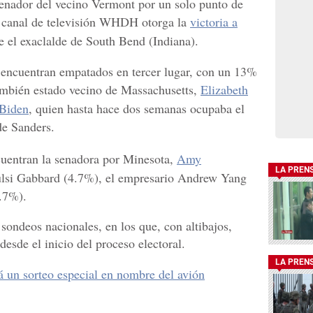
 senador del vecino Vermont por un solo punto de
el canal de televisión WHDH otorga la
victoria a
e el exaclalde de South Bend (Indiana).
 encuentran empatados en tercer lugar, con un 13%
también estado vecino de Massachusetts,
Elizabeth
 Biden
, quien hasta hace dos semanas ocupaba el
de Sanders.
cuentran la senadora por Minesota,
Amy
LA PREN
Tulsi Gabbard (4.7%), el empresario Andrew Yang
2.7%).
 sondeos nacionales, en los que, con altibajos,
sde el inicio del proceso electoral.
LA PREN
 un sorteo especial en nombre del avión