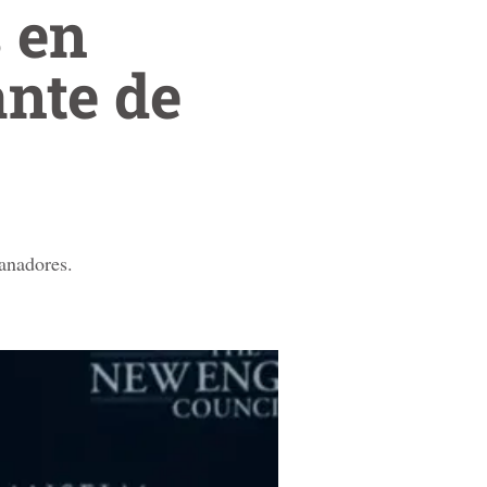
 en
nte de
anadores.