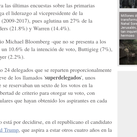
a las últimas encuestas sobre las primarias
ga el liderazgo al vicepresidente de la
Millones d
(2009-2017), pues aglutina un 27% de la
transforma
Nahal Sore
nders (21.8%) y Warren (14.4%).
Jerusalén,
tan inqui
hermoso
io Michael Bloomberg -que no se presenta a los
un 10.6% de la intención de voto, Buttigieg (7%),
yer (2.2%).
o 24 delegados que se reparten proporcionalmente
superdelegados
eve de los llamados '
', unos
e se reservaban un sexto de los votos en la
bertad de criterio para otorgar su voto, con
ulares que hayan obtenido los aspirantes en cada
está por decidirse, en el republicano el candidato
d Trump
, que aspira a estar otros cuatro años en la