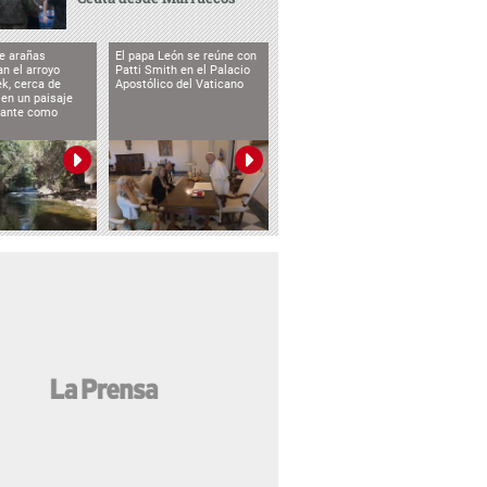
e arañas
El papa León se reúne con
n el arroyo
Patti Smith en el Palacio
k, cerca de
Apostólico del Vaticano
 en un paisaje
etante como