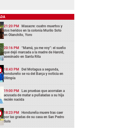
ADA
21:20 PM
Masacre: cuatro muertos y
dos heridos en la colonia Murilo Soto
en Olanchito, Yoro
20:16 PM
“Mamá, ya me voy”: el sueño
que dejó marcada a la madre de Harold,
asesinado en Santa Rita
18:43 PM
Del Motagua a segunda,
hondureño se va del Barça y noticia en
Olimpia
19:00 PM
Las pruebas que acorralan a
acusada de matar a puñaladas a su hija
recién nacida
18:23 PM
Hondureña muere tras caer
por las gradas de su casa en San Pedro
Sula