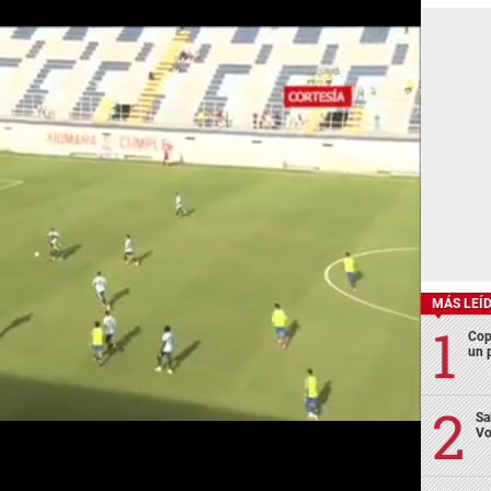
MÁS LEÍ
Cop
un p
Sa
Vo