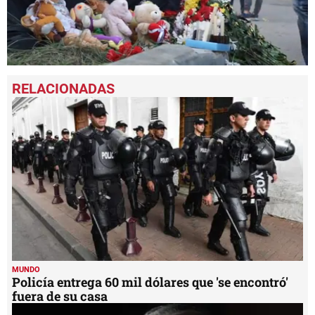
0
seconds
of
1
minute,
13
seconds
MUNDO
Policía entrega 60 mil dólares que 'se encontró'
fuera de su casa