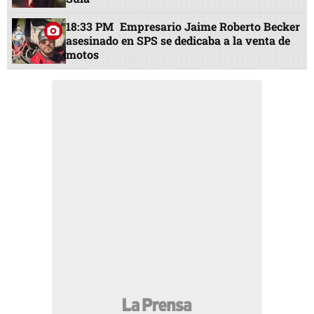
18:33 PM
Empresario Jaime Roberto Becker
asesinado en SPS se dedicaba a la venta de
motos