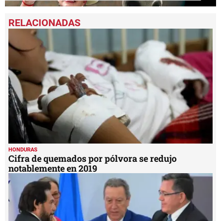
0
seconds
of
2
minutes,
21
seconds
HONDURAS
Cifra de quemados por pólvora se redujo
notablemente en 2019