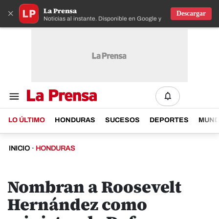
La Prensa
×
Descargar
Noticias al instante. Disponible en Google y IOS
LO ÚLTIMO
HONDURAS
SUCESOS
DEPORTES
MUN
INICIO
·
HONDURAS
Nombran a Roosevelt
Hernández como