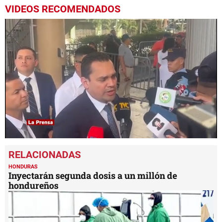
VIDEOS RECOMENDADOS
0
seconds
of
4
HONDURAS
minutes,
Inyectarán segunda dosis a un millón de
6
hondureños
seconds