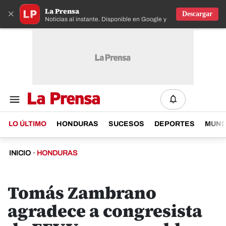
La Prensa
×
Descargar
Noticias al instante. Disponible en Google y IOS
LO ÚLTIMO
HONDURAS
SUCESOS
DEPORTES
MUN
INICIO
·
HONDURAS
Tomás Zambrano
agradece a congresista