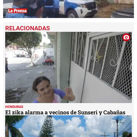
0
seconds
of
39
seconds
HONDURAS
El zika alarma a vecinos de Sunseri y Cabañas