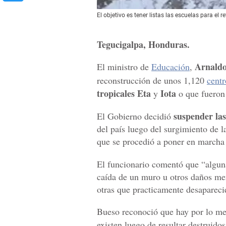
El objetivo es tener listas las escuelas para el r
Tegucigalpa, Honduras.
Arnaldo
El ministro de
Educación
,
reconstrucción de unos 1,120
centr
tropicales Eta
Iota
y
o que fueron 
suspender las 
El Gobierno decidió
del país luego del surgimiento de 
que se procedió a poner en marcha 
El funcionario comentó que “algun
caída de un muro u otros daños men
otras que practicamente desapareci
Bueso reconoció que hay por lo m
existen luego de resultar destruido