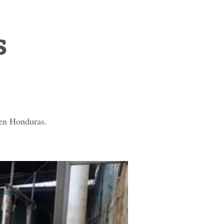
s
 en Honduras.