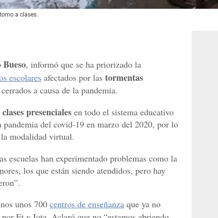
etorno a clases.
 Bueso
, informó que se ha priorizado la
tormentas
os escolares
afectados por las
cerrados a causa de la pandemia.
clases presenciales
en todo el sistema educativo
la pandemia del covid-19 en marzo del 2020, por lo
la modalidad virtual.
as escuelas han experimentado problemas como la
ores, los que están siendo atendidos, pero hay
eron”.
enos unos 700
centros de enseñanza
que ya no
s por Et y Iota. Aclaró que no “estamos abriendo