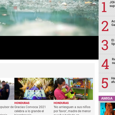
JOH
sup
Ac
Ga
El
ti
Re
su
Ha
af
AMIGA
HONDURAS
HONDURAS
xpulsor de
Gracias Convoca 2021
'No arriesguen a sus niños
celebra a lo grande el
por favor', madre de menor