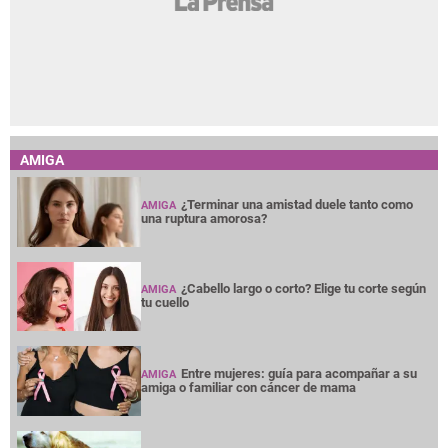
AMIGA
¿Terminar una amistad duele tanto como
AMIGA
una ruptura amorosa?
¿Cabello largo o corto? Elige tu corte según
AMIGA
tu cuello
Entre mujeres: guía para acompañar a su
AMIGA
amiga o familiar con cáncer de mama