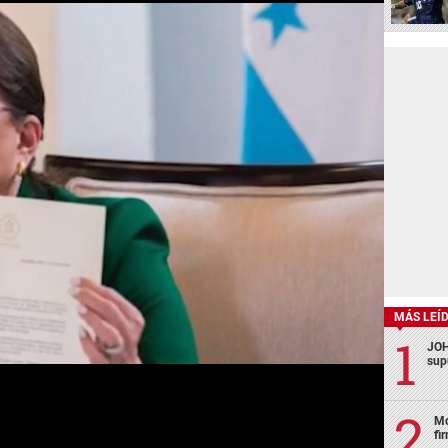
MÁS LEÍ
JOH
sup
Mo
fi