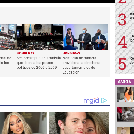
Vi
Ka
¡T
pr
HONDURAS
HONDURAS
onal de
Sectores repudian amnistía
Nombran de manera
Re
de
la las
que libera a los presos
provisional a directores
políticos de 2006 a 2009
departamentales de
Educación
AMIGA