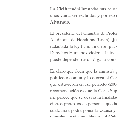
Cicih
La
tendrá limitadas sus acus
unos van a ser excluidos y por eso
Alvarado.
El presidente del Claustro de Prof
Jo
Autónoma de Honduras (Unah),
redactada la ley tiene un error, pue
Derechos Humanos violenta la inde
puede depender de un órgano como
Es claro que decir que la amnistía 
político o común y lo otorga el Con
que estuvieron en ese período -200
recomendación es que la Corte Sup
me parece que se desvía la finalid
ciertos pretextos de personas que 
cualquiera podrá poner la excusa 
Canales
Col
, exvicepresidente del