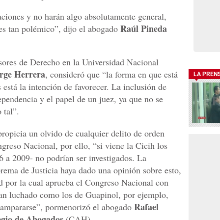
aciones y no harán algo absolutamente general,
Raúl Pineda
 es tan polémico”, dijo el abogado
esores de Derecho en la Universidad Nacional
rge Herrera
, consideró que “la forma en que está
LA PREN
s está la intención de favorecer. La inclusión de
pendencia y el papel de un juez, ya que no se
 tal”.
propicia un olvido de cualquier delito de orden
greso Nacional, por ello, “si viene la Cicih los
6 a 2009- no podrían ser investigados. La
rema de Justicia haya dado una opinión sobre esto,
ad por la cual aprueba el Congreso Nacional con
han luchado como los de Guapinol, por ejemplo,
Rafael
y ampararse”, pormenorizó el abogado
egio de Abogados
(CAH).