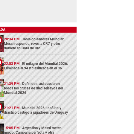
ADA
20:34 PM
Tabla goleadores Mundial:
Messi responde, revés a CR7 y otro
doblete en Bota de Oro
22:53 PM
El milagro del Mundial 2026:
Eliminada al 94 y clasificada en el 96
21:39 PM
Definidos: así quedaron
todos los cruces de dieciseisavos del
Mundial 2026
21:21 PM
Mundial 2026: Insólito y
drástico castigo a jugadores de Uruguay
15:05 PM
Argentina y Messi meten
miedo: Campaña perfecta y otra