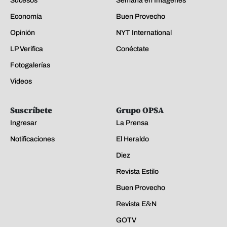
Secciones
Boletines
LP Premium
Noticias
San Pedro Sula
Deportes
Honduras
Guía Médica
Sucesos
Semana en Imágenes
Economía
Buen Provecho
Opinión
NYT International
LP Verifica
Conéctate
Fotogalerías
Videos