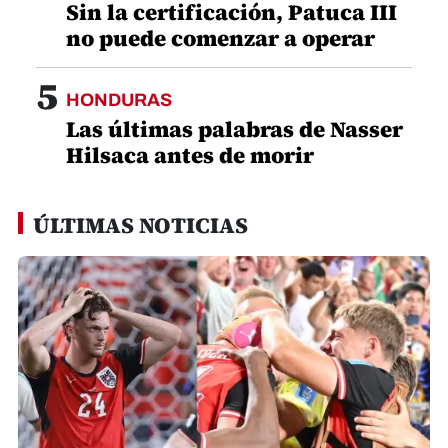
Ceiba
3
HONDURAS
VIDEO: Lo que se sabe sobre la
nueva esposa del pastor
German Ponce
4
HONDURAS
Sin la certificación, Patuca III
no puede comenzar a operar
5
HONDURAS
Las últimas palabras de Nasser
Hilsaca antes de morir