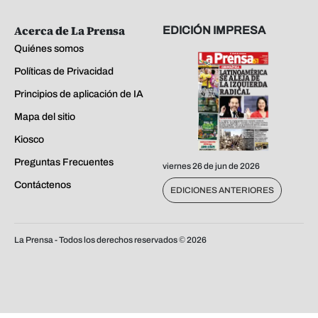
Suscríbete
Grupo OPSA
Ingresar
La Prensa
Notificaciones
El Heraldo
Diez
Revista Estilo
Buen Provecho
Revista E&N
GOTV
Acerca de La Prensa
EDICIÓN IMPRESA
Quiénes somos
Políticas de Privacidad
Principios de aplicación de IA
Mapa del sitio
Kiosco