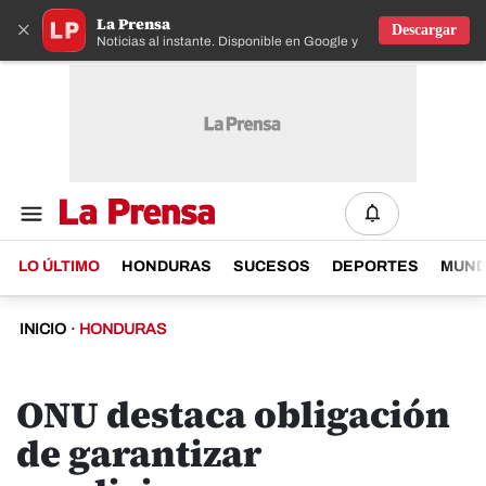
La Prensa
×
Descargar
Noticias al instante. Disponible en Google y IOS
LO ÚLTIMO
HONDURAS
SUCESOS
DEPORTES
MUN
INICIO
·
HONDURAS
ONU destaca obligación
de garantizar