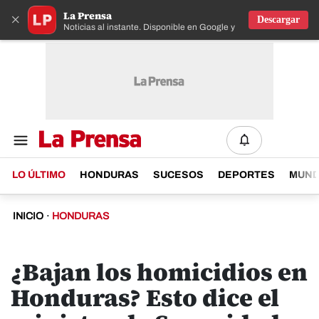
La Prensa
×
Descargar
Noticias al instante. Disponible en Google y IOS
LO ÚLTIMO
HONDURAS
SUCESOS
DEPORTES
MUN
INICIO
·
HONDURAS
¿Bajan los homicidios en
Honduras? Esto dice el