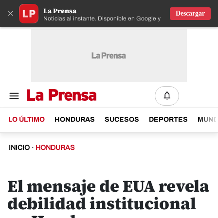
La Prensa
×
Descargar
Noticias al instante. Disponible en Google y IOS
LO ÚLTIMO
HONDURAS
SUCESOS
DEPORTES
MUN
INICIO
·
HONDURAS
El mensaje de EUA revela
debilidad institucional