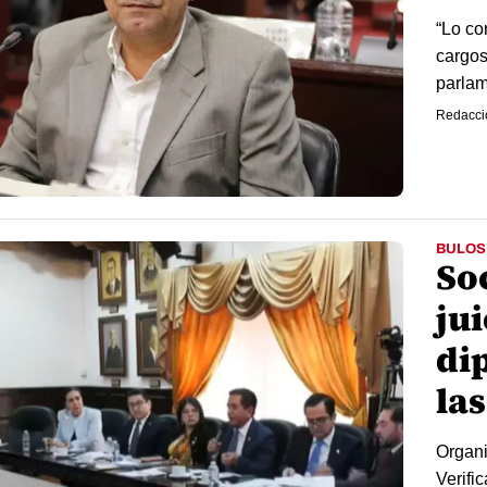
“Lo co
cargos
parlam
Redacci
BULOS
So
jui
di
la
Organi
Verifi