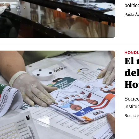
políti
Paola Áv
HOND
El
deb
Ho
Socied
institu
Redacci