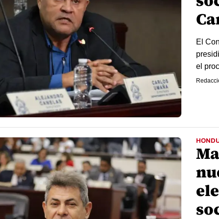
soc
Ca
El Con
presid
el pro
Redacci
HOND
Ma
nu
ele
soc