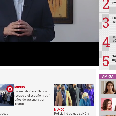
pr
Fa
su
In
pú
"N
re
AMIGA
MUNDO
La web de Casa Blanca
recupera el español tras 4
años de ausencia por
Trump
MUNDO
 puede
Policía héroe que salvó a