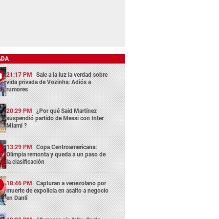
ADA
21:17 PM
Sale a la luz la verdad sobre
vida privada de Vozinha: Adiós a
rumores
20:29 PM
¿Por qué Said Martínez
suspendió partido de Messi con Inter
Miami ?
13:29 PM
Copa Centroamericana:
Olimpia remonta y queda a un paso de
la clasificación
18:46 PM
Capturan a venezolano por
muerte de expolicía en asalto a negocio
en Danlí