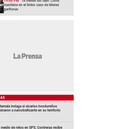
19:00 PM
18 meses sin fallo: Corte
mantiene en el limbo caso de líderes
garífunas
DAS
temala indaga si sicarios hondureños
inaron a narcotraficante en su territorio
 medio de retos en SPS, Contreras recibe