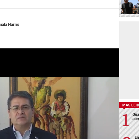
ala Harris
MÁS LEÍ
Gua
ases
En