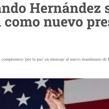
ando Hernández s
n como nuevo pre
a compromiso 'por la paz' en mensaje al nuevo mandatario de 