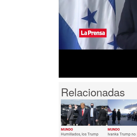
0
seconds
of
8
minutes,
10
seconds
Volume
0%
MUNDO
MUNDO
Humillados, los Trump
Ivanka Trump no