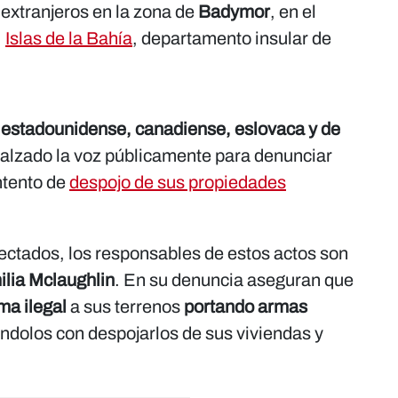
 extranjeros en la zona de
Badymor
, en el
,
Islas de la Bahía
, departamento insular de
s
estadounidense, canadiense, eslovaca y de
alzado la voz públicamente para denunciar
intento de
despojo de sus propiedades
fectados, los responsables de estos actos son
ilia
Mclaughlin
. En su denuncia aseguran que
ma ilegal
a sus terrenos
portando armas
dolos con despojarlos de sus viviendas y