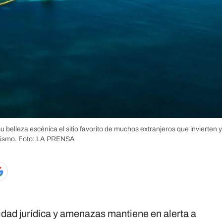
 belleza escénica el sitio favorito de muchos extranjeros que invierten y 
rismo.
Foto: LA PRENSA
idad jurídica y amenazas mantiene en alerta a