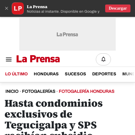
La Prensa
×
Descargar
Noticias al instante. Disponible en Google y IOS
LO ÚLTIMO
HONDURAS
SUCESOS
DEPORTES
MUN
INICIO
·
FOTOGALERÍAS
·
FOTOGALERÍA HONDURAS
Hasta condominios
exclusivos de
Tegucigalpa y SPS