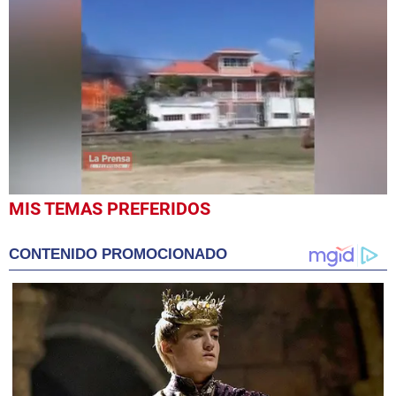
0
MIS TEMAS PREFERIDOS
seconds
of
29
CONTENIDO PROMOCIONADO
seconds