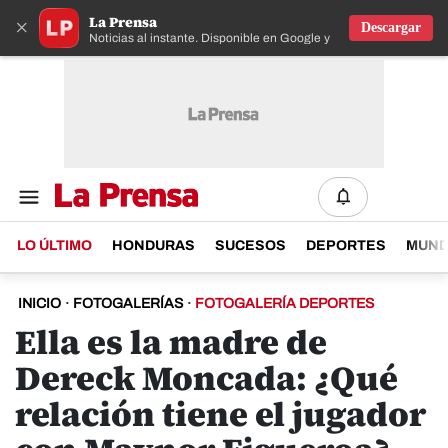
La Prensa
×
Descargar
Noticias al instante. Disponible en Google y IOS
LO ÚLTIMO
HONDURAS
SUCESOS
DEPORTES
MUN
INICIO
·
FOTOGALERÍAS
·
FOTOGALERÍA DEPORTES
Ella es la madre de
Dereck Moncada: ¿Qué
relación tiene el jugador