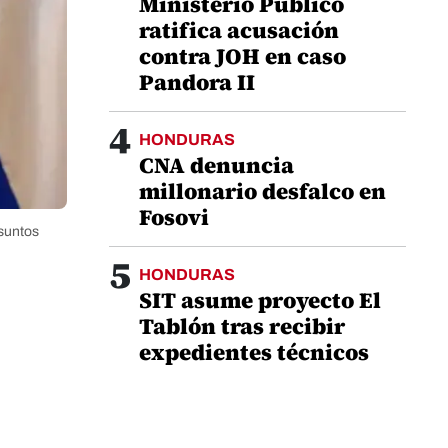
Ministerio Público
ratifica acusación
contra JOH en caso
Pandora II
4
HONDURAS
CNA denuncia
millonario desfalco en
Fosovi
Asuntos
5
HONDURAS
SIT asume proyecto El
Tablón tras recibir
expedientes técnicos