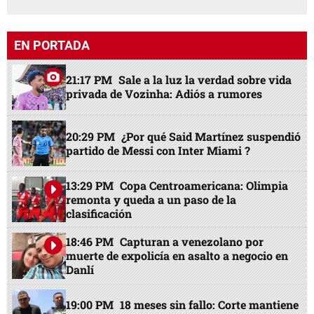
EN PORTADA
21:17 PM
Sale a la luz la verdad sobre vida
privada de Vozinha: Adiós a rumores
20:29 PM
¿Por qué Said Martínez suspendió
partido de Messi con Inter Miami ?
13:29 PM
Copa Centroamericana: Olimpia
remonta y queda a un paso de la
clasificación
18:46 PM
Capturan a venezolano por
muerte de expolicía en asalto a negocio en
Danlí
19:00 PM
18 meses sin fallo: Corte mantiene