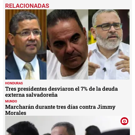
seconds
of
1
minute,
39
seconds
HONDURAS
Tres presidentes desviaron el 7% de la deuda
externa salvadoreña
MUNDO
Marcharán durante tres días contra Jimmy
Morales