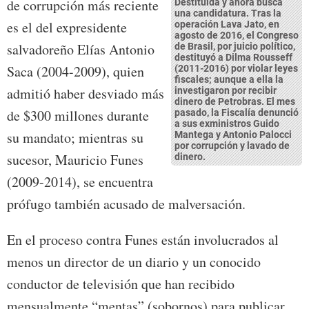
de corrupción más reciente
Destituida y ahora busca
una candidatura. Tras la
es el del expresidente
operación Lava Jato, en
agosto de 2016, el Congreso
salvadoreño Elías Antonio
de Brasil, por juicio político,
destituyó a Dilma Rousseff
Saca (2004-2009), quien
(2011-2016) por violar leyes
fiscales; aunque a ella la
admitió haber desviado más
investigaron por recibir
dinero de Petrobras. El mes
de $300 millones durante
pasado, la Fiscalía denunció
a sus exministros Guido
su mandato; mientras su
Mantega y Antonio Palocci
por corrupción y lavado de
sucesor, Mauricio Funes
dinero.
(2009-2014), se encuentra
prófugo también acusado de malversación.
En el proceso contra Funes están involucrados al
menos un director de un diario y un conocido
conductor de televisión que han recibido
mensualmente “mentas” (sobornos) para publicar