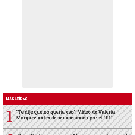
MÁS LEÍDAS
“Te dije que no quería eso”: Video de Valeria
Márquez antes de ser asesinada por el "R1"