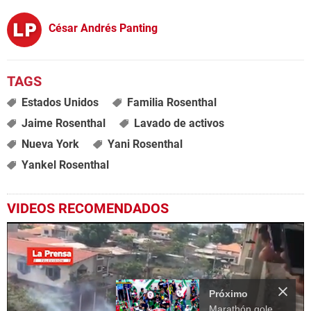
César Andrés Panting
Estados Unidos
Familia Rosenthal
Jaime Rosenthal
Lavado de activos
Nueva York
Yani Rosenthal
Yankel Rosenthal
VIDEOS RECOMENDADOS
Más Videos
03:48
07:36
3.
Llegada del Olimpia al estadio Yankel Rosenthal
Próximo en 10