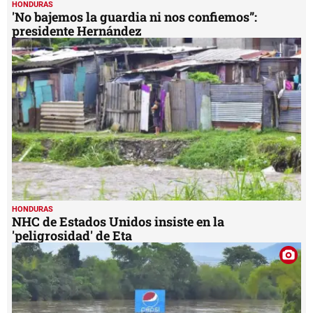
4
HONDURAS
minutes,
'No bajemos la guardia ni nos confiemos”:
12
presidente Hernández
seconds
HONDURAS
NHC de Estados Unidos insiste en la
'peligrosidad' de Eta