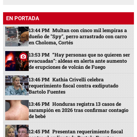
EN PORTADA
13:44 PM
Multan con cinco mil lempiras a
dueño de "Spy", perro arrastrado con carro
en Choloma, Cortés
13:53 PM
“Hay personas que no quieren ser
evacuadas”: aldeas en alerta ante aumento
de erupciones de volcán de Fuego
13:46 PM
Kathia Crivelli celebra
requerimiento fiscal contra exdiputado
Bartolo Fuentes
13:46 PM
Honduras registra 13 casos de
sarampión en 2026 tras confirmar contagio
de bebé
12:45 PM
Presentan requerimiento fiscal