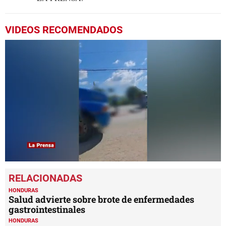
VIDEOS RECOMENDADOS
0
seconds
of
42
HONDURAS
seconds
Salud advierte sobre brote de enfermedades
gastrointestinales
HONDURAS