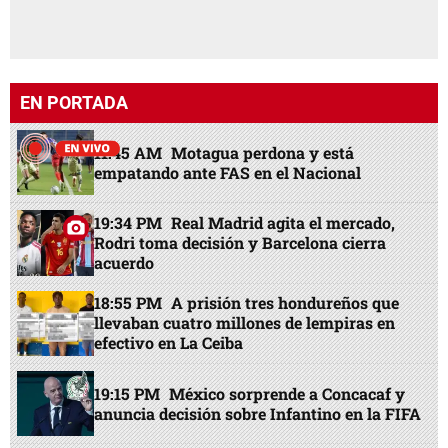
EN PORTADA
11:45 AM
Motagua perdona y está
empatando ante FAS en el Nacional
19:34 PM
Real Madrid agita el mercado,
Rodri toma decisión y Barcelona cierra
acuerdo
18:55 PM
A prisión tres hondureños que
llevaban cuatro millones de lempiras en
efectivo en La Ceiba
19:15 PM
México sorprende a Concacaf y
anuncia decisión sobre Infantino en la FIFA