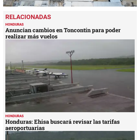
0
seconds
of
6
HONDURAS
minutes,
Anuncian cambios en Toncontín para poder
24
realizar más vuelos
seconds
HONDURAS
Honduras: Ehisa buscará revisar las tarifas
aeroportuarias