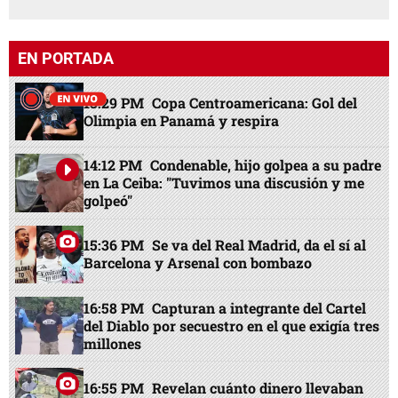
EN PORTADA
13:29 PM
Copa Centroamericana: Gol del
Olimpia en Panamá y respira
14:12 PM
Condenable, hijo golpea a su padre
en La Ceiba: "Tuvimos una discusión y me
golpeó"
15:36 PM
Se va del Real Madrid, da el sí al
Barcelona y Arsenal con bombazo
16:58 PM
Capturan a integrante del Cartel
del Diablo por secuestro en el que exigía tres
millones
16:55 PM
Revelan cuánto dinero llevaban