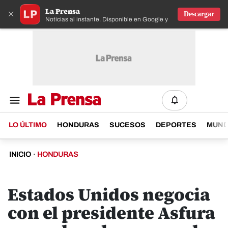
La Prensa
×
Descargar
Noticias al instante. Disponible en Google y IOS
LO ÚLTIMO
HONDURAS
SUCESOS
DEPORTES
MUN
INICIO
·
HONDURAS
Estados Unidos negocia
con el presidente Asfura