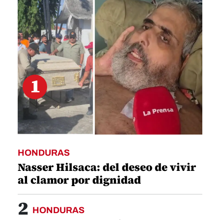
minutes,
35
seconds
1
HONDURAS
Nasser Hilsaca: del deseo de vivir
al clamor por dignidad
2
HONDURAS