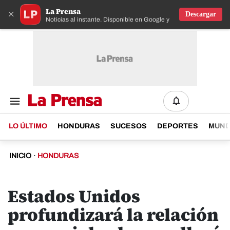
La Prensa
×
Descargar
Noticias al instante. Disponible en Google y IOS
LO ÚLTIMO
HONDURAS
SUCESOS
DEPORTES
MUN
INICIO
·
HONDURAS
Estados Unidos
profundizará la relación