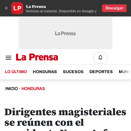
La Prensa
×
Descargar
Noticias al instante. Disponible en Google y IOS
LO ÚLTIMO
HONDURAS
SUCESOS
DEPORTES
MUN
INICIO
·
HONDURAS
Dirigentes magisteriales
se reúnen con el