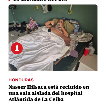
of
2
minutes,
5
seconds
1
HONDURAS
Nasser Hilsaca está recluido en
una sala aislada del hospital
Atlántida de La Ceiba