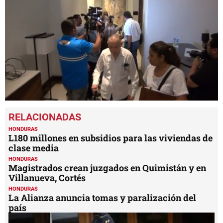
0
seconds
of
1
HONDURAS
minute,
L180 millones en subsidios para las viviendas de
31
clase media
seconds
HONDURAS
Magistrados crean juzgados en Quimistán y en
Villanueva, Cortés
HONDURAS
La Alianza anuncia tomas y paralización del
país