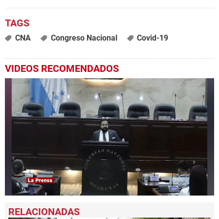
CNA
Congreso Nacional
Covid-19
VIDEOS RECOMENDADOS
0
seconds
of