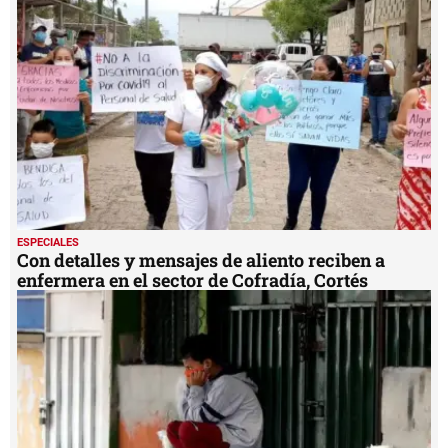
1
minute,
55
seconds
ESPECIALES
Con detalles y mensajes de aliento reciben a
enfermera en el sector de Cofradía, Cortés