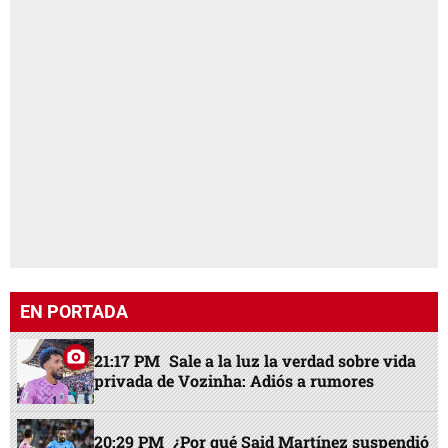
EN PORTADA
21:17 PM
Sale a la luz la verdad sobre vida
privada de Vozinha: Adiós a rumores
20:29 PM
¿Por qué Said Martínez suspendió