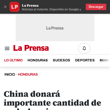
La Prensa
×
Descargar
Noticias al instante. Disponible en Google y IOS
LO ÚLTIMO
HONDURAS
SUCESOS
DEPORTES
MUN
INICIO
·
HONDURAS
China donará
importante cantidad de