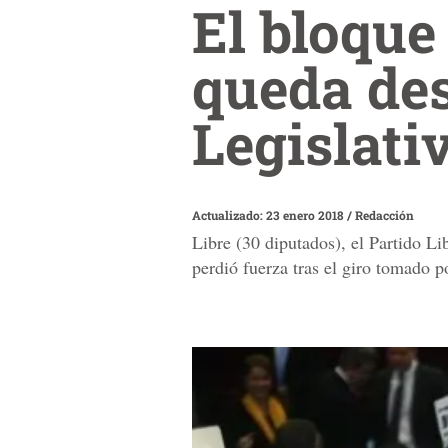
El bloque
queda des
Legislati
Actualizado: 23 enero 2018
/
Redacción
Libre (30 diputados), el Partido Li
perdió fuerza tras el giro tomado po