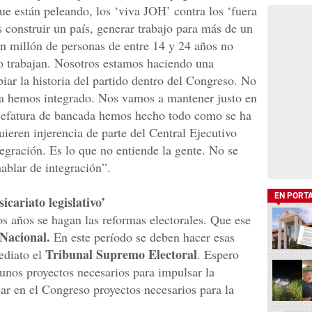
ue están peleando, los ‘viva JOH’ contra los ‘fuera
construir un país, generar trabajo para más de un
n millón de personas de entre 14 y 24 años no
no trabajan. Nosotros estamos haciendo una
iar la historia del partido dentro del Congreso. No
 la hemos integrado. Nos vamos a mantener justo en
a jefatura de bancada hemos hecho todo como se ha
ieren injerencia de parte del Central Ejecutivo
integración. Es lo que no entiende la gente. No se
ablar de integración”.
EN PORT
cariato legislativo’
s años se hagan las reformas electorales. Que ese
Nacional.
En este período se deben hacer esas
Tribunal Supremo Electoral
ediato el
. Espero
unos proyectos necesarios para impulsar la
ar en el Congreso proyectos necesarios para la