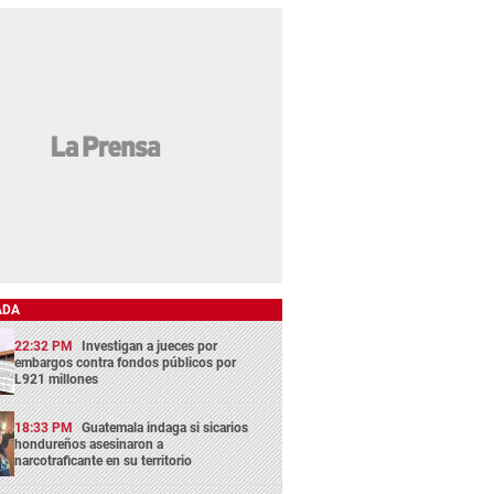
ADA
22:32 PM
Investigan a jueces por
embargos contra fondos públicos por
L921 millones
18:33 PM
Guatemala indaga si sicarios
hondureños asesinaron a
narcotraficante en su territorio