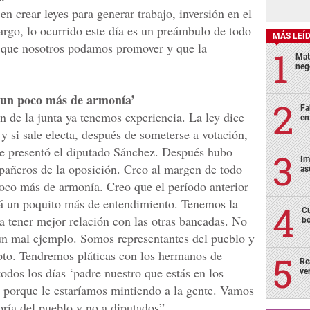
n crear leyes para generar trabajo, inversión en el
argo, lo ocurrido este día es un preámbulo de todo
MÁS LEÍ
 que nosotros podamos promover y que la
Mat
neg
 un poco más de armonía’
Fa
n de la junta ya tenemos experiencia. La ley dice
en
 y si sale electa, después de someterse a votación,
que presentó el diputado Sánchez. Después hubo
Im
pañeros de la oposición. Creo al margen de todo
as
oco más de armonía. Creo que el período anterior
á un poquito más de entendimiento. Tenemos la
Cu
a tener mejor relación con las otras bancadas. No
bo
un mal ejemplo. Somos representantes del pueblo y
to. Tendremos pláticas con los hermanos de
Re
odos los días ‘padre nuestro que estás en los
ve
 porque le estaríamos mintiendo a la gente. Vamos
oría del pueblo y no a diputados”.