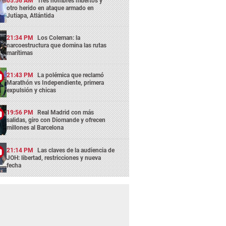
05:56 AM
Tres hombres muertos y
otro herido en ataque armado en
Jutiapa, Atlántida
21:34 PM
Los Coleman: la
narcoestructura que domina las rutas
marítimas
21:43 PM
La polémica que reclamó
Marathón vs Independiente, primera
expulsión y chicas
19:56 PM
Real Madrid con más
salidas, giro con Diomande y ofrecen
millones al Barcelona
21:14 PM
Las claves de la audiencia de
JOH: libertad, restricciones y nueva
fecha