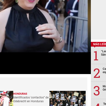
MÁS LEÍ
“Le
Sán
Ca
es
Ma
Or
HONDURAS
Identificados 'contactos” de
Odebrecht en Honduras
Te