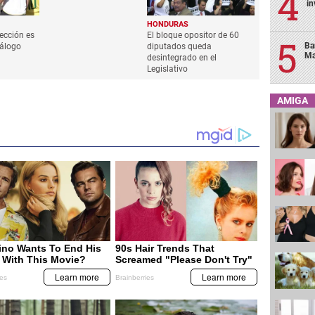
in
HONDURAS
lección es
El bloque opositor de 60
Ba
iálogo
diputados queda
Ma
desintegrado en el
Legislativo
AMIGA