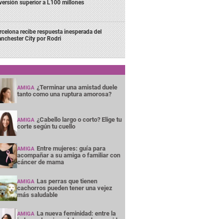
versión superior a L100 millones
rcelona recibe respuesta inesperada del
nchester City por Rodri
¿Terminar una amistad duele
AMIGA
tanto como una ruptura amorosa?
¿Cabello largo o corto? Elige tu
AMIGA
corte según tu cuello
Entre mujeres: guía para
AMIGA
acompañar a su amiga o familiar con
cáncer de mama
Las perras que tienen
AMIGA
cachorros pueden tener una vejez
más saludable
La nueva feminidad: entre la
AMIGA