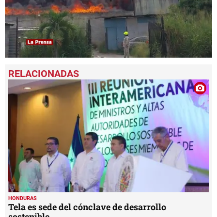
0
seconds
of
48
seconds
HONDURAS
Tela es sede del cónclave de desarrollo
sostenible