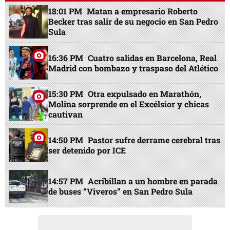
18:01 PM
Matan a empresario Roberto
Becker tras salir de su negocio en San Pedro
Sula
16:36 PM
Cuatro salidas en Barcelona, Real
Madrid con bombazo y traspaso del Atlético
15:30 PM
Otra expulsado en Marathón,
Molina sorprende en el Excélsior y chicas
cautivan
14:50 PM
Pastor sufre derrame cerebral tras
ser detenido por ICE
14:57 PM
Acribillan a un hombre en parada
de buses “Viveros” en San Pedro Sula