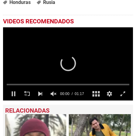
Honduras
Rusia
VIDEOS RECOMENDADOS
0
seconds
of
1
minute,
17
seconds