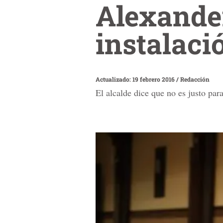
Alexander
instalaci
Actualizado: 19 febrero 2016
/
Redacción
El alcalde dice que no es justo par