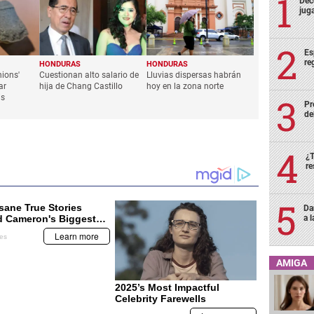
Deco
juga
Es
re
HONDURAS
HONDURAS
ions'
Cuestionan alto salario de
Lluvias dispersas habrán
ar
hija de Chang Castillo
hoy en la zona norte
is
Pr
de
¿T
re
Da
a 
AMIGA