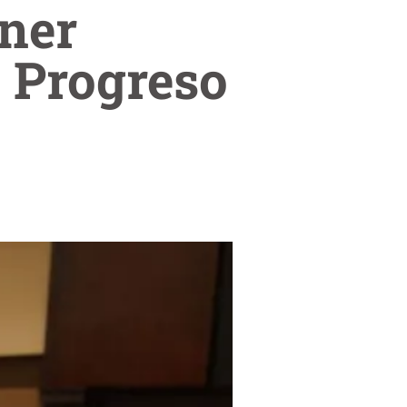
ener
l Progreso