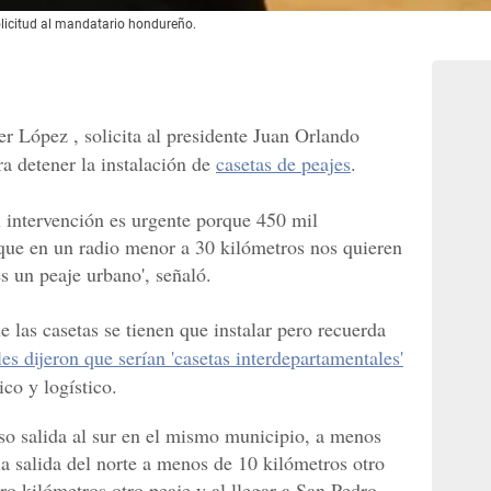
olicitud al mandatario hondureño.
r López , solicita al presidente Juan Orlando
a detener la instalación de
casetas de peajes
.
u intervención es urgente porque 450 mil
que en un radio menor a 30 kilómetros nos quieren
es un peaje urbano', señaló.
 las casetas se tienen que instalar pero recuerda
les dijeron que serían 'casetas interdepartamentales'
ico y logístico.
so salida al sur en el mismo municipio, a menos
la salida del norte a menos de 10 kilómetros otro
ro kilómetros otro peaje y al llegar a San Pedro