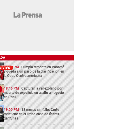
ADA
13:29 PM
Olimpia remonta en Panamá
y queda a un paso de la clasificación en
la Copa Centroamericana
18:46 PM
Capturan a venezolano por
muerte de expolicía en asalto a negocio
en Danlí
19:00 PM
18 meses sin fallo: Corte
mantiene en el limbo caso de líderes
garífunas