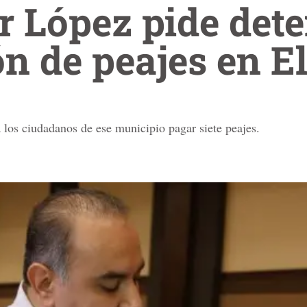
 López pide det
ón de peajes en E
a los ciudadanos de ese municipio pagar siete peajes.