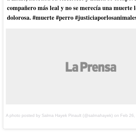
compañero más leal y no se merecía una muerte l
dolorosa. #muerte #perro #justiciaporlosanimale
A photo posted by Salma Hayek Pinault (@salmahayek) on
Feb 26,