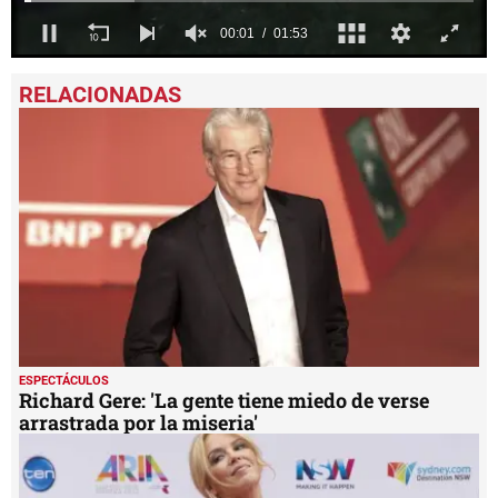
0
seconds
of
1
minute,
53
seconds
ESPECTÁCULOS
Richard Gere: 'La gente tiene miedo de verse
arrastrada por la miseria'