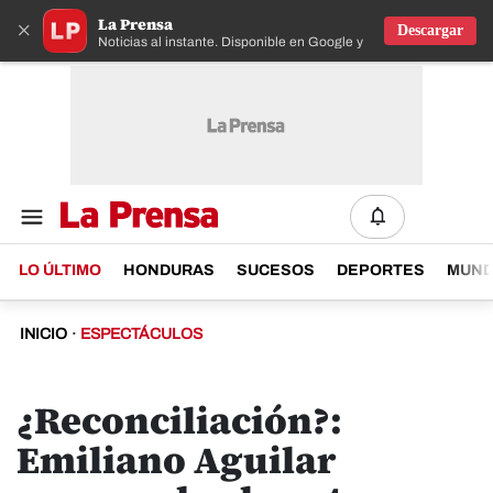
La Prensa
×
Descargar
Noticias al instante. Disponible en Google y IOS
LO ÚLTIMO
HONDURAS
SUCESOS
DEPORTES
MUN
INICIO
·
ESPECTÁCULOS
¿Reconciliación?:
Emiliano Aguilar