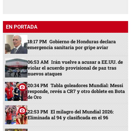
EN PORTADA
18:17 PM
Gobierno de Honduras declara
emergencia sanitaria por gripe aviar
06:53 AM
Irán vuelve a acusar a EE.UU. de
violar el acuerdo provisional de paz tras
nuevos ataques
20:34 PM
Tabla goleadores Mundial: Messi
responde, revés a CR7 y otro doblete en Bota
de Oro
22:53 PM
El milagro del Mundial 2026:
Eliminada al 94 y clasificada en el 96