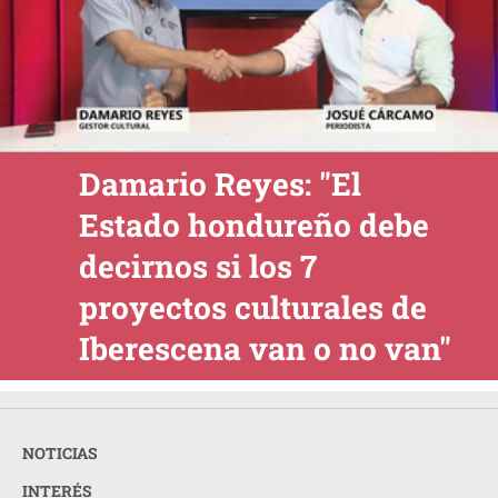
Damario Reyes: "El
Estado hondureño debe
decirnos si los 7
proyectos culturales de
Iberescena van o no van"
NOTICIAS
INTERÉS