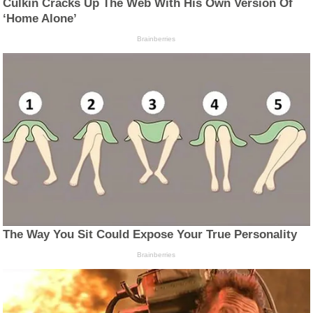
Culkin Cracks Up The Web With His Own Version Of
‘Home Alone’
Brainberries
The Way You Sit Could Expose Your True Personality
Brainberries