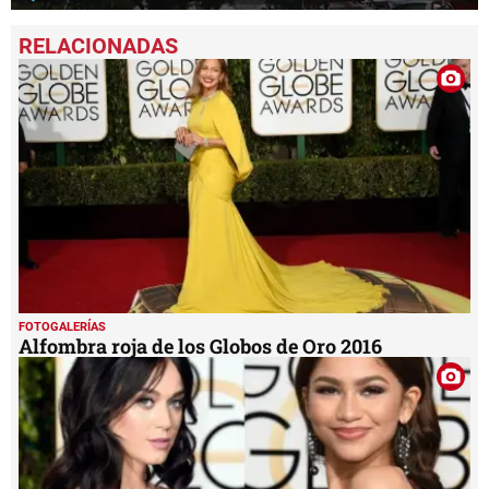
0
seconds
of
51
seconds
FOTOGALERÍAS
Alfombra roja de los Globos de Oro 2016